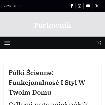
Przejdź
2026-08-09
do
treści
Portownik
Półki Ścienne:
Funkcjonalność I Styl W
Twoim Domu
Odkryj potencjał półek