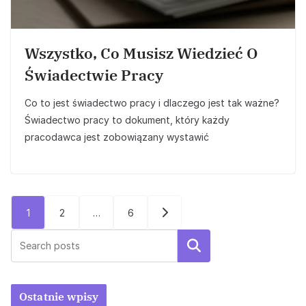
Wszystko, Co Musisz Wiedzieć O
Świadectwie Pracy
Co to jest świadectwo pracy i dlaczego jest tak ważne?
Świadectwo pracy to dokument, który każdy
pracodawca jest zobowiązany wystawić
Stronicowanie
1
2
…
6
wpisów
Szukaj
Ostatnie wpisy