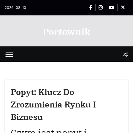
Przejdź
2026-08-10
do
treści
Portownik
Popyt: Klucz Do
Zrozumienia Rynku I
Biznesu
Czym jest popyt i