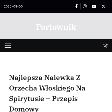
Przejdź
2026-08-06
do
treści
Portownik
Najlepsza Nalewka Z
Orzecha Włoskiego Na
Spirytusie – Przepis
Domowy