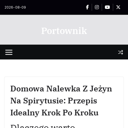
Przejdź
2026-08-09
do
treści
Portownik
Domowa Nalewka Z Jeżyn
Na Spirytusie: Przepis
Idealny Krok Po Kroku
Dlaczego warto