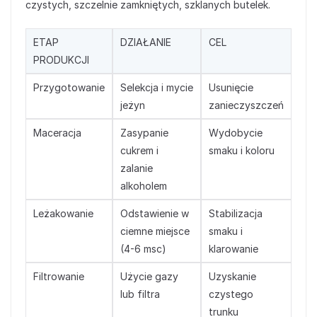
czystych, szczelnie zamkniętych, szklanych butelek.
ETAP
DZIAŁANIE
CEL
PRODUKCJI
Przygotowanie
Selekcja i mycie
Usunięcie
jeżyn
zanieczyszczeń
Maceracja
Zasypanie
Wydobycie
cukrem i
smaku i koloru
zalanie
alkoholem
Leżakowanie
Odstawienie w
Stabilizacja
ciemne miejsce
smaku i
(4-6 msc)
klarowanie
Filtrowanie
Użycie gazy
Uzyskanie
lub filtra
czystego
trunku