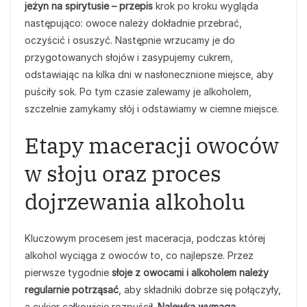
jeżyn na spirytusie – przepis
krok po kroku wygląda
następująco: owoce należy dokładnie przebrać,
oczyścić i osuszyć. Następnie wrzucamy je do
przygotowanych słojów i zasypujemy cukrem,
odstawiając na kilka dni w nasłonecznione miejsce, aby
puściły sok. Po tym czasie zalewamy je alkoholem,
szczelnie zamykamy słój i odstawiamy w ciemne miejsce.
Etapy maceracji owoców
w słoju oraz proces
dojrzewania alkoholu
Kluczowym procesem jest maceracja, podczas której
alkohol wyciąga z owoców to, co najlepsze. Przez
pierwsze tygodnie
słoje z owocami i alkoholem należy
regularnie potrząsać
, aby składniki dobrze się połączyły,
a cukier całkowicie rozpuścił.
Nalewka wymaga