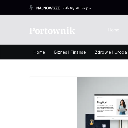
Przejdź
Jak ograniczyć podjadanie słodyczy?
NAJNOWSZE
do
treści
Portownik
Home
Home
Biznes I Finanse
Zdrowie I Uroda