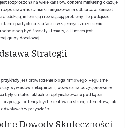
jest rozproszona na wiele kanałów,
content marketing
okazuje
 rozpoznawalności marki i angażowania odbiorców. Zamiast
óre edukują, informują i rozwiązują problemy. To podejście
ientami opartych na zaufaniu i wzajemnym zrozumieniu.
rodne mogą być formaty i tematy, a kluczem jest
tnej grupy docelowej.
dstawa Strategii
 przykłady
jest prowadzenie bloga firmowego. Regularne
ies czy wywiadów z ekspertami, pozwala na pozycjonowanie
eści były unikalne, aktualne i optymalizowane pod kątem
o przyciąga potencjalnych klientów na stronę internetową, ale
ę odwoływać w przyszłości.
godne Dowody Skuteczności