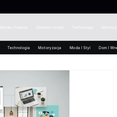
Biznes i Finanse
Zdrowie i Uroda
Technologia
Motoryz
Technologia
Motoryzacja
Moda I Styl
Dom I Wn