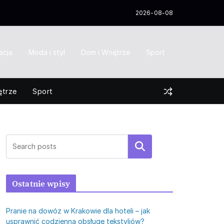
2026-08-08
acja
Moda i styl
Dom i Wnętrze
Sport
ętrze
Sport
Szukaj
Ostatnie wpisy
Pranie na dowóz w Krakowie dla hoteli – jak
usprawnić codzienną obsługę tekstyliów?