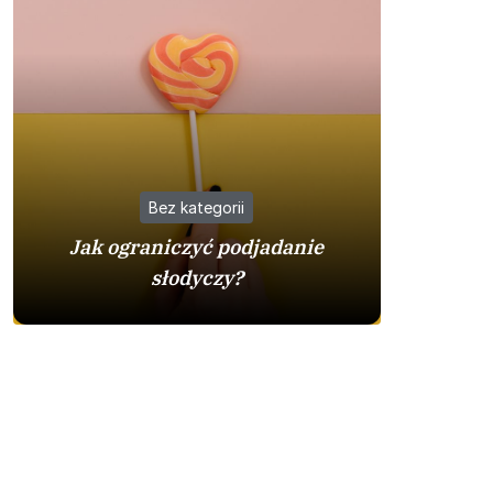
Bez kategorii
Jak ograniczyć podjadanie
Busy z 
słodyczy?
warto w