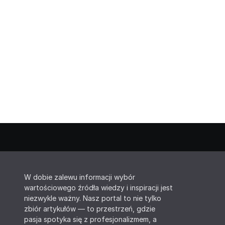
W dobie zalewu informacji wybór
wartościowego źródła wiedzy i inspiracji jest
niezwykle ważny. Nasz portal to nie tylko
zbiór artykułów — to przestrzeń, gdzie
pasja spotyka się z profesjonalizmem, a