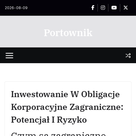
Przejdź
2026-08-09
do
treści
Portownik
Inwestowanie W Obligacje
Korporacyjne Zagraniczne:
Potencjał I Ryzyko
Czym są zagraniczne