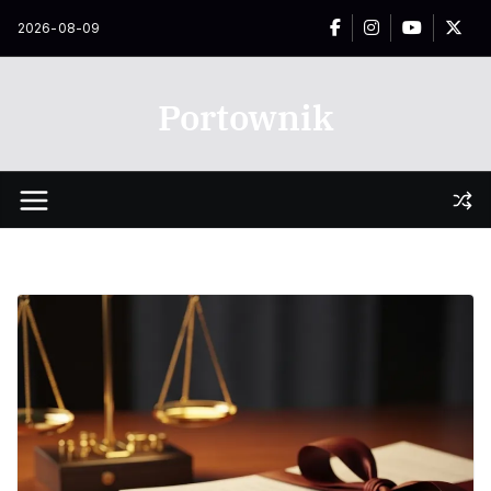
Przejdź
2026-08-09
do
treści
Portownik