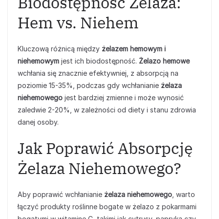
Biodostępność Żelaza:
Hem vs. Niehem
Kluczową różnicą między
żelazem hemowym i
niehemowym
jest ich biodostępność.
Żelazo hemowe
wchłania się znacznie efektywniej, z absorpcją na
poziomie 15-35%, podczas gdy wchłanianie
żelaza
niehemowego
jest bardziej zmienne i może wynosić
zaledwie 2-20%, w zależności od diety i stanu zdrowia
danej osoby.
Jak Poprawić Absorpcję
Żelaza Niehemowego?
Aby poprawić wchłanianie
żelaza niehemowego
, warto
łączyć produkty roślinne bogate w żelazo z pokarmami
bogatymi w witaminę C, takimi jak cytrusy, papryka czy