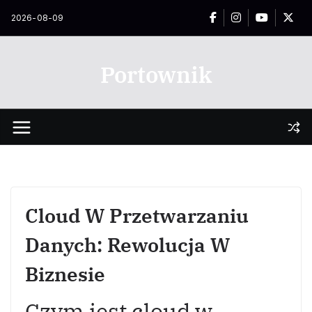
Przejdź
2026-08-09
do
treści
Portownik
Cloud W Przetwarzaniu
Danych: Rewolucja W
Biznesie
Czym jest cloud w