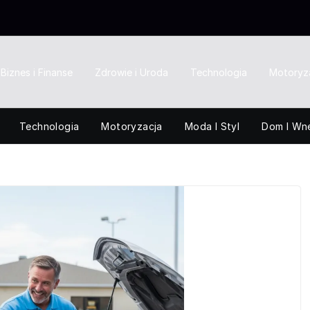
Biznes i Finanse
Zdrowie i Uroda
Technologia
Motoryz
Technologia
Motoryzacja
Moda I Styl
Dom I Wn