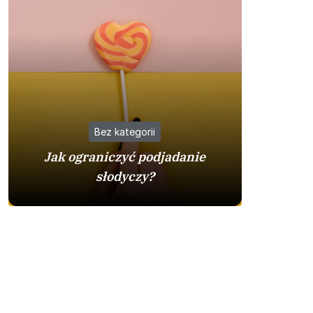
Bez kategorii
Jak ograniczyć podjadanie
Busy z 
słodyczy?
warto w