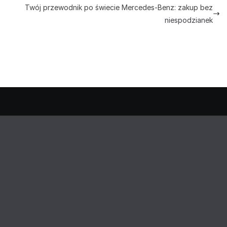
Twój przewodnik po świecie Mercedes-Benz: zakup bez
niespodzianek