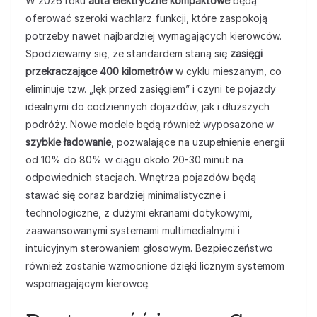
W 2026 roku
auta elektryczne kompaktowe
będą
oferować szeroki wachlarz funkcji, które zaspokoją
potrzeby nawet najbardziej wymagających kierowców.
Spodziewamy się, że standardem staną się
zasięgi
przekraczające 400 kilometrów
w cyklu mieszanym, co
eliminuje tzw. „lęk przed zasięgiem” i czyni te pojazdy
idealnymi do codziennych dojazdów, jak i dłuższych
podróży. Nowe modele będą również wyposażone w
szybkie ładowanie
, pozwalające na uzupełnienie energii
od 10% do 80% w ciągu około 20-30 minut na
odpowiednich stacjach. Wnętrza pojazdów będą
stawać się coraz bardziej minimalistyczne i
technologiczne, z dużymi ekranami dotykowymi,
zaawansowanymi systemami multimedialnymi i
intuicyjnym sterowaniem głosowym. Bezpieczeństwo
również zostanie wzmocnione dzięki licznym systemom
wspomagającym kierowcę.