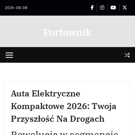
Przejdź
2026-08-08
do
treści
Portownik
Auta Elektryczne
Kompaktowe 2026: Twoja
Przyszłość Na Drogach
Rewolucja w segmencie