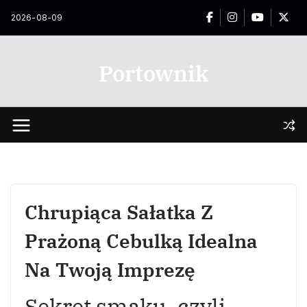
Przejdź
2026-08-09
do
treści
Portownik
Chrupiąca Sałatka Z
Prażoną Cebulką Idealna
Na Twoją Imprezę
Sekret smaku, czyli