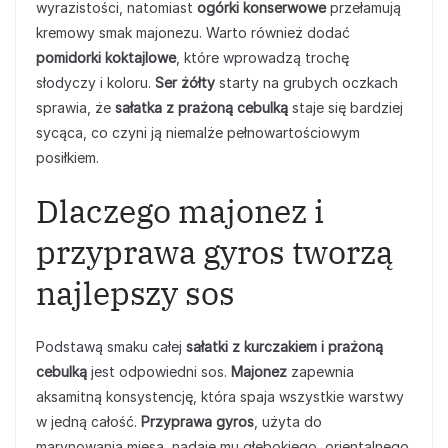
wyrazistości, natomiast
ogórki konserwowe
przełamują
kremowy smak majonezu. Warto również dodać
pomidorki koktajlowe
, które wprowadzą trochę
słodyczy i koloru.
Ser żółty
starty na grubych oczkach
sprawia, że
sałatka z prażoną cebulką
staje się bardziej
sycąca, co czyni ją niemalże pełnowartościowym
posiłkiem.
Dlaczego majonez i
przyprawa gyros tworzą
najlepszy sos
Podstawą smaku całej
sałatki z kurczakiem i prażoną
cebulką
jest odpowiedni sos.
Majonez
zapewnia
aksamitną konsystencję, która spaja wszystkie warstwy
w jedną całość.
Przyprawa gyros
, użyta do
marynowania mięsa, nadaje mu głębokiego, orientalnego