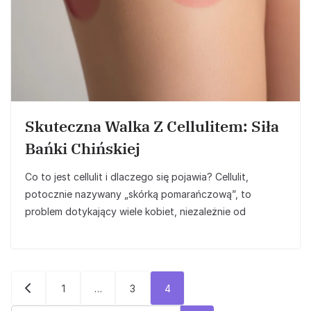
Skuteczna Walka Z Cellulitem: Siła
Bańki Chińskiej
Co to jest cellulit i dlaczego się pojawia? Cellulit,
potocznie nazywany „skórką pomarańczową”, to
problem dotykający wiele kobiet, niezależnie od
Stronicowanie
1
…
3
4