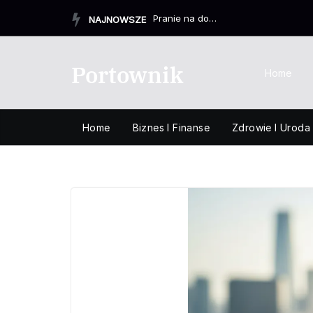
Przejdź
Jak ograniczyć podjadanie słodyczy?
NAJNOWSZE
do
treści
Portownik
Home
Home
Biznes I Finanse
Zdrowie I Uroda