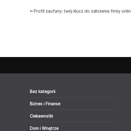
Profil zaufany: twój klucz do założenia firmy onli
Bez kategorii
Biznes i Finanse
Ciekawostki
Dom i Wnętrze