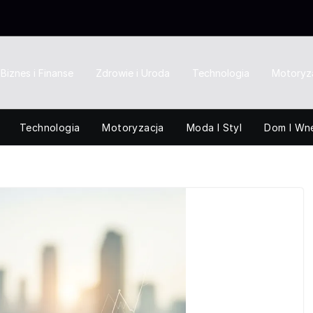
Biznes i Finanse
Zdrowie i Uroda
Technologia
Motoryz
Technologia
Motoryzacja
Moda I Styl
Dom I Wn