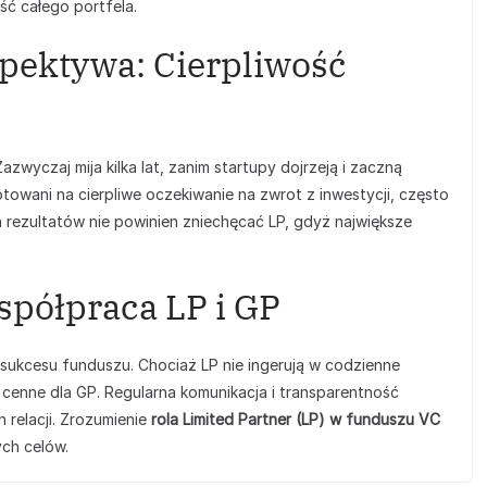
ć całego portfela.
pektywa: Cierpliwość
zwyczaj mija kilka lat, zanim startupy dojrzeją i zaczną
owani na cierpliwe oczekiwanie na zwrot z inwestycji, często
h rezultatów nie powinien zniechęcać LP, gdyż największe
spółpraca LP i GP
sukcesu funduszu. Chociaż LP nie ingerują w codzienne
 cenne dla GP. Regularna komunikacja i transparentność
 relacji. Zrozumienie
rola Limited Partner (LP) w funduszu VC
ch celów.