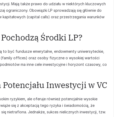
stycji. Mają także prawo do udziału w niektórych kluczowych
czaj ograniczony. Obowiązki LP sprowadzają się głównie do
apitałowych (capital calls) oraz przestrzegania warunków
d Pochodzą Środki LP?
gą to być fundusze emerytalne, endowmenty uniwersyteckie,
 (family offices) oraz osoby fizyczne o wysokiej wartości
h podmiotów ma inne cele inwestycyjne i horyzont czasowy, co
 Potencjału Inwestycji w VC
kim ryzykiem, ale oferuje również potencjalnie wysokie
wiąże się z akceptacją tego ryzyka i świadomością, że
ę nietrafiona. Jednakże, sukces nielicznych inwestycji, tzw.