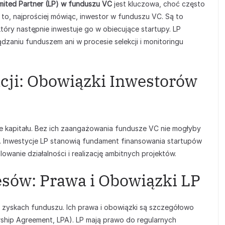
imited Partner (LP) w funduszu VC
jest kluczowa, choć często
P to, najprościej mówiąc, inwestor w funduszu VC. Są to
który następnie inwestuje go w obiecujące startupy. LP
zaniu funduszem ani w procesie selekcji i monitoringu
cji: Obowiązki Inwestorów
e kapitału. Bez ich zaangażowania fundusze VC nie mogłyby
w. Inwestycje LP stanowią fundament finansowania startupów
owanie działalności i realizację ambitnych projektów.
esów: Prawa i Obowiązki LP
 w zyskach funduszu. Ich prawa i obowiązki są szczegółowo
rship Agreement, LPA). LP mają prawo do regularnych