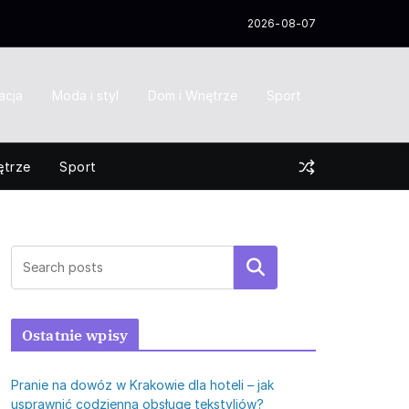
2026-08-07
acja
Moda i styl
Dom i Wnętrze
Sport
ętrze
Sport
Szukaj
Ostatnie wpisy
Pranie na dowóz w Krakowie dla hoteli – jak
usprawnić codzienną obsługę tekstyliów?