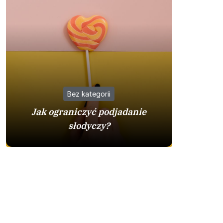
Bez kategorii
Jak ograniczyć podjadanie
Busy z 
słodyczy?
warto w